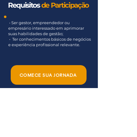
Requisitos
de
Participação
• Ser gestor, empreendedor ou
empresário interessado em aprimorar
suas habilidades de gestão;
• Ter conhecimentos básicos de negócios
e experiência profissional relevante.
COMECE SUA JORNADA
Conheça
suas
Mentoras